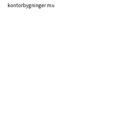
kontorbygninger m.v.
VIDEO A/S er også NVIDIA Server
Hosting Center
Nu med vandkøling af
rackskabe og Chipkøling