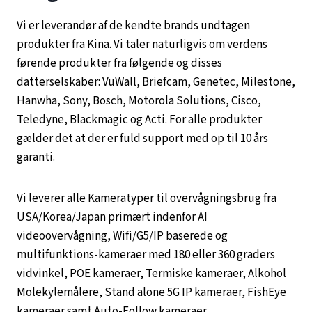
Vi er leverandør af de kendte brands undtagen
produkter fra Kina. Vi taler naturligvis om verdens
førende produkter fra følgende og disses
datterselskaber: VuWall, Briefcam, Genetec, Milestone,
Hanwha, Sony, Bosch, Motorola Solutions, Cisco,
Teledyne, Blackmagic og Acti. For alle produkter
gælder det at der er fuld support med op til 10 års
garanti.
Vi leverer alle Kameratyper til overvågningsbrug fra
USA/Korea/Japan primært indenfor AI
videoovervågning, Wifi/G5/IP baserede og
multifunktions-kameraer med 180 eller 360 graders
vidvinkel, POE kameraer, Termiske kameraer, Alkohol
Molekylemålere, Stand alone 5G IP kameraer, FishEye
kameraer samt Auto-Follow kameraer.