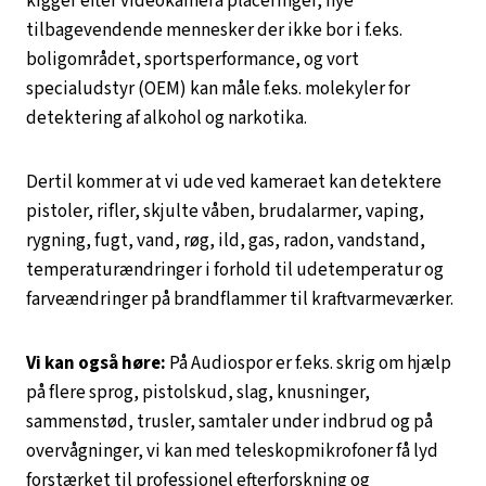
kigger efter videokamera placeringer, nye
tilbagevendende mennesker der ikke bor i f.eks.
boligområdet, sportsperformance, og vort
specialudstyr (OEM) kan måle f.eks. molekyler for
detektering af alkohol og narkotika.
Dertil kommer at vi ude ved kameraet kan detektere
pistoler, rifler, skjulte våben, brudalarmer, vaping,
rygning, fugt, vand, røg, ild, gas, radon, vandstand,
temperaturændringer i forhold til udetemperatur og
farveændringer på brandflammer til kraftvarmeværker.
Vi kan også høre:
På Audiospor er f.eks. skrig om hjælp
på flere sprog, pistolskud, slag, knusninger,
sammenstød, trusler, samtaler under indbrud og på
overvågninger, vi kan med teleskopmikrofoner få lyd
forstærket til professionel efterforskning og