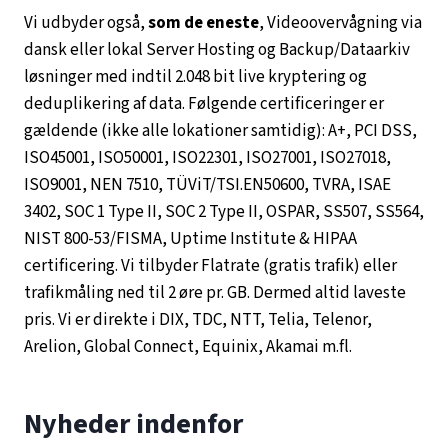
Vi udbyder også,
som de eneste
, Videoovervågning via
dansk eller lokal Server Hosting og Backup/Dataarkiv
løsninger med indtil 2.048 bit live kryptering og
deduplikering af data. Følgende certificeringer er
gældende (ikke alle lokationer samtidig): A+, PCI DSS,
ISO45001, ISO50001, ISO22301, ISO27001, ISO27018,
ISO9001, NEN 7510, TÜViT/TSI.EN50600, TVRA, ISAE
3402, SOC 1 Type II, SOC 2 Type II, OSPAR, SS507, SS564,
NIST 800-53/FISMA, Uptime Institute & HIPAA
certificering. Vi tilbyder Flatrate (gratis trafik) eller
trafikmåling ned til 2 øre pr. GB. Dermed altid laveste
pris. Vi er direkte i DIX, TDC, NTT, Telia, Telenor,
Arelion, Global Connect, Equinix, Akamai m.fl.
Nyheder indenfor