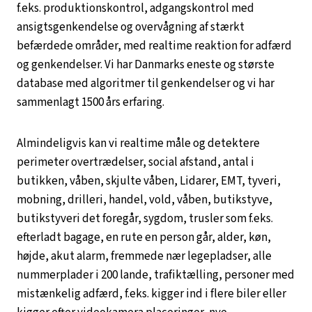
f.eks. produktionskontrol, adgangskontrol med
ansigtsgenkendelse og overvågning af stærkt
befærdede områder, med realtime reaktion for adfærd
og genkendelser. Vi har Danmarks eneste og største
database med algoritmer til genkendelser og vi har
sammenlagt 1500 års erfaring.
Almindeligvis kan vi realtime måle og detektere
perimeter overtrædelser, social afstand, antal i
butikken, våben, skjulte våben, Lidarer, EMT, tyveri,
mobning, drilleri, handel, vold, våben, butikstyve,
butikstyveri det foregår, sygdom, trusler som f.eks.
efterladt bagage, en rute en person går, alder, køn,
højde, akut alarm, fremmede nær legepladser, alle
nummerplader i 200 lande, trafiktælling, personer med
mistænkelig adfærd, f.eks. kigger ind i flere biler eller