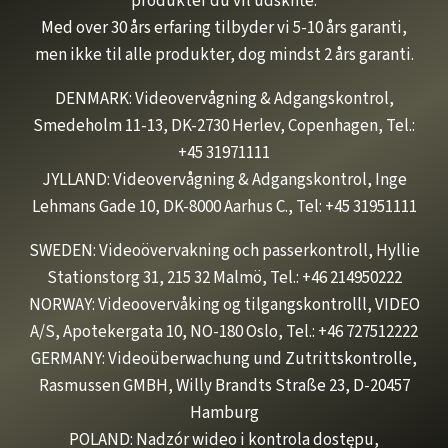
produkter du vil udskifte.
Med over 30 års erfaring tilbyder vi 5-10 års garanti,
men ikke til alle produkter, dog mindst 2 års garanti.
DENMARK: Videovervågning & Adgangskontrol,
Smedeholm 11-13, DK-2730 Herlev, Copenhagen, Tel.:
+45 31971111
JYLLAND: Videovervågning & Adgangskontrol, Inge
Lehmans Gade 10, DK-8000 Aarhus C., Tel: +45 31951111
SWEDEN: Videoövervakning och passerkontroll, Hyllie
Stationstorg 31, 215 32 Malmö, Tel.: +46 214950222
NORWAY: Videoovervåking og tilgangskontrolll, VIDEO
A/S, Apotekergata 10, NO-180 Oslo, Tel.: +46 727512222
GERMANY: Videoüberwachung und Zutrittskontrolle,
Rasmussen GMBH, Willy Brandts Straße 23, D-20457
Hamburg
POLAND: Nadzór wideo i kontrola dostępu,