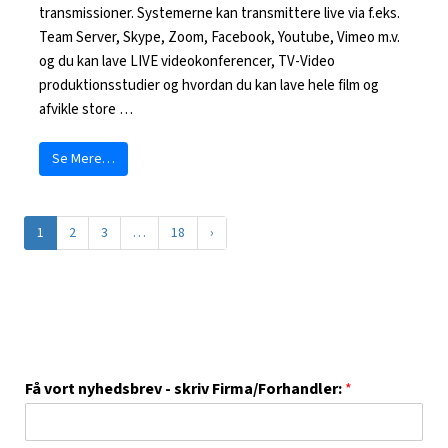
transmissioner. Systemerne kan transmittere live via f.eks.
Team Server, Skype, Zoom, Facebook, Youtube, Vimeo m.v.
og du kan lave LIVE videokonferencer, TV-Video
produktionsstudier og hvordan du kan lave hele film og
afvikle store …
Se Mere…
1
2
3
…
18
›
Få vort nyhedsbrev - skriv Firma/Forhandler:
*