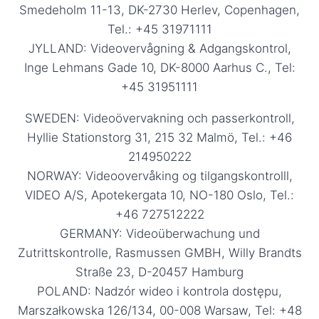
Smedeholm 11-13, DK-2730 Herlev, Copenhagen,
Tel.: +45 31971111
JYLLAND: Videovervågning & Adgangskontrol,
Inge Lehmans Gade 10, DK-8000 Aarhus C., Tel:
+45 31951111
SWEDEN: Videoövervakning och passerkontroll,
Hyllie Stationstorg 31, 215 32 Malmö, Tel.: +46
214950222
NORWAY: Videoovervåking og tilgangskontrolll,
VIDEO A/S, Apotekergata 10, NO-180 Oslo, Tel.:
+46 727512222
GERMANY: Videoüberwachung und
Zutrittskontrolle, Rasmussen GMBH, Willy Brandts
Straße 23, D-20457 Hamburg
POLAND: Nadzór wideo i kontrola dostępu,
Marszałkowska 126/134, 00-008 Warsaw, Tel: +48