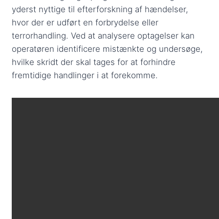
yderst nyttige til efterforskning af hændelser,
hvor der er udført en forbrydelse eller
terrorhandling. Ved at analysere optagelser kan
operatøren identificere mistænkte og undersøge,
hvilke skridt der skal tages for at forhindre
fremtidige handlinger i at forekomme.