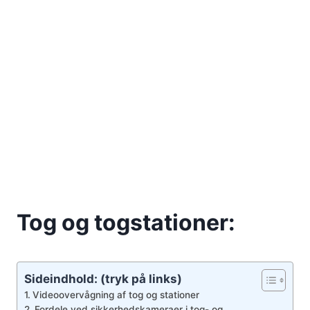
Tog og togstationer:
Sideindhold: (tryk på links)
Videoovervågning af tog og stationer
Fordele ved sikkerhedskameraer i tog- og