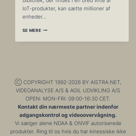
bibliotek, der findes i en bred vifte af
IoT-produkter, kan sætte millioner af
enheder…
MILLIONER
SE MERE
AF
VIDEOKAMERAER,
VCR,
VMS,
ROUTERE
OG
IOT-
ENHEDER
Ⓒ COPYRIGHT 1992-2026 BY AISTRA.NET,
PÅVIRKET
VIDEOANALYSE A/S & AGIL UDVIKLING A/S
AF
OPEN: MON-FRI: 09:00-16:30 CET.
DNS-
FEJL
Kontakt din nærmeste partner indenfor
adgangskontrol og videoovervågning.
Vi sælger alene NDAA & ONVIF autoriserede
produkter. Ring til os hvis du har kinessiske ikke