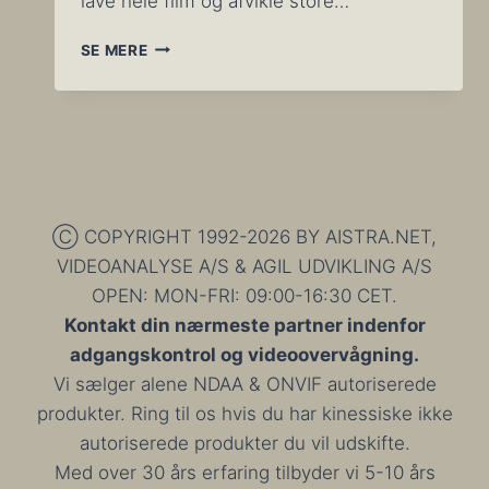
lave hele film og afvikle store…
VIDEOPRODUKTION
SE MERE
TIL
PROFESSIONELLE
MEN
OGSÅ
TIL
VIRKSOMHEDER
OG
HELT
Ⓒ COPYRIGHT 1992-2026 BY AISTRA.NET,
ALMINDELIGE
VIDEOANALYSE A/S & AGIL UDVIKLING A/S
MENNESKER
OPEN: MON-FRI: 09:00-16:30 CET.
Kontakt din nærmeste partner indenfor
adgangskontrol og videoovervågning.
Vi sælger alene NDAA & ONVIF autoriserede
produkter. Ring til os hvis du har kinessiske ikke
autoriserede produkter du vil udskifte.
Med over 30 års erfaring tilbyder vi 5-10 års