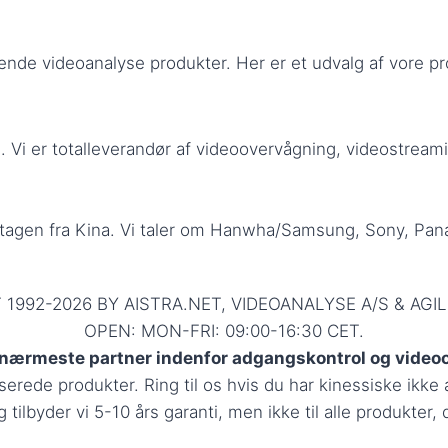
ende videoanalyse produkter. Her er et udvalg af vore pr
Vi er totalleverandør af videoovervågning, videostreamin
dtagen fra Kina. Vi taler om Hanwha/Samsung, Sony, Pana
992-2026 BY AISTRA.NET, VIDEOANALYSE A/S & AGIL
OPEN: MON-FRI: 09:00-16:30 CET.
 nærmeste partner indenfor adgangskontrol og video
rede produkter. Ring til os hvis du har kinessiske ikke a
tilbyder vi 5-10 års garanti, men ikke til alle produkter,