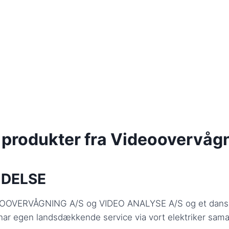
 produkter fra Videoovervåg
NDELSE
DEOOVERVÅGNING A/S og VIDEO ANALYSE A/S og et danske
har egen landsdækkende service via vort elektriker sam