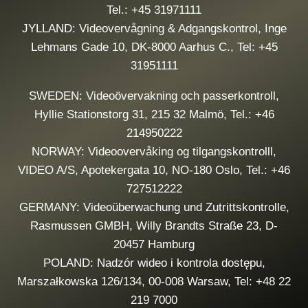
Tel.: +45 31971111
JYLLAND: Videovervågning & Adgangskontrol, Inge
Lehmans Gade 10, DK-8000 Aarhus C., Tel: +45
31951111
SWEDEN: Videoövervakning och passerkontroll,
Hyllie Stationstorg 31, 215 32 Malmö, Tel.: +46
214950222
NORWAY: Videoovervåking og tilgangskontrolll,
VIDEO A/S, Apotekergata 10, NO-180 Oslo, Tel.: +46
727512222
GERMANY: Videoüberwachung und Zutrittskontrolle,
Rasmussen GMBH, Willy Brandts Straße 23, D-
20457 Hamburg
POLAND: Nadzór wideo i kontrola dostępu,
Marszałkowska 126/134, 00-008 Warsaw, Tel: +48 22
219 7000