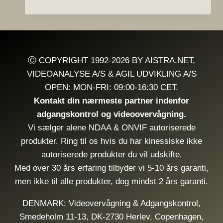
HOSTING
CENTER
OG
DIREKTE
ADGANG
TIL
Ⓒ COPYRIGHT 1992-2026 BY AISTRA.NET,
BL.A.
VIDEOANALYSE A/S & AGIL UDVIKLING A/S
AMAZON,
OPEN: MON-FRI: 09:00-16:30 CET.
AZURE
&
Kontakt din nærmeste partner indenfor
GOOGLE
adgangskontrol og videoovervågning.
UDENOM
Vi sælger alene NDAA & ONVIF autoriserede
INTERNETTET
produkter. Ring til os hvis du har kinessiske ikke
autoriserede produkter du vil udskifte.
Med over 30 års erfaring tilbyder vi 5-10 års garanti,
men ikke til alle produkter, dog mindst 2 års garanti.
DENMARK: Videovervågning & Adgangskontrol,
Smedeholm 11-13, DK-2730 Herlev, Copenhagen,