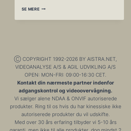
TANDLÆGE
SE MERE
VIDEO
(DENTALVIDEO
OG
EDUCARE
BRANCHELØSNING)
Ⓒ COPYRIGHT 1992-2026 BY AISTRA.NET,
VIDEOANALYSE A/S & AGIL UDVIKLING A/S
OPEN: MON-FRI: 09:00-16:30 CET.
Kontakt din nærmeste partner indenfor
adgangskontrol og videoovervågning.
Vi sælger alene NDAA & ONVIF autoriserede
produkter. Ring til os hvis du har kinessiske ikke
autoriserede produkter du vil udskifte.
Med over 30 års erfaring tilbyder vi 5-10 års
garanti, men ikke til alle produkter, dog mindst 2