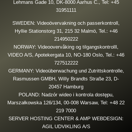
Lehmans Gade 10, DK-8000 Aarhus C., Tel: +45
31951111
SWEDEN: Videoövervakning och passerkontroll,
Hyllie Stationstorg 31, 215 32 Malmö, Tel.: +46
214950222
NORWAY: Videoovervåking og tilgangskontrolll,
VIDEO A/S, Apotekergata 10, NO-180 Oslo, Tel.: +46
727512222
GERMANY: Videoüberwachung und Zutrittskontrolle,
Rasmussen GMBH, Willy Brandts Straße 23, D-
20457 Hamburg
POLAND: Nadzór wideo i kontrola dostępu,
Marszałkowska 126/134, 00-008 Warsaw, Tel: +48 22
219 7000
SERVER HOSTING CENTER & AMP WEBDESIGN:
AGIL UDVIKLING A/S