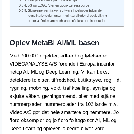
Talegenkendelse på Edge AI-chips
5G og EDGE AI er en uudnyttet ressource
Signalementer fra vor software indeholder følgende
identifikationselementer med nærbilleder til bevissikring
og for at finde sammenhænge på flere gerningssteder
Oplev MetaBi AI/ML basen
Med 700.000 objekter, adfærd og følelser er
VIDEOANALYSE A/S førende i Europa indenfor
netop AI, ML og Deep Learning. Vi kan f.eks.
detektere følelser, tilfredshed, butikstyve, røg, ild,
rygning, mobning, vold, trafiktælling, synlige og
skjulte våben, gerningsmænd, biler med stjålne
nummerplader, nummerplader fra 102 lande m.v.
Video A/S gør det hele smartere og nemmere. Jo
flere eksempler og jo flere fejltagelser AI, ML og
Deep Learning oplever jo bedre bliver vore