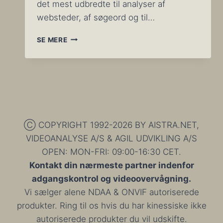
det mest udbredte til analyser af
websteder, af søgeord og til…
BOMBE:
SE MERE
VERDENS
FØRENDE
ANALYSE
SOFTWARE
ER
ULOVLIG,
CLOUD
SERVICES
Ⓒ COPYRIGHT 1992-2026 BY AISTRA.NET,
DER
VIDEOANALYSE A/S & AGIL UDVIKLING A/S
BENYTTER
OPEN: MON-FRI: 09:00-16:30 CET.
DETTE
SKAL
Kontakt din nærmeste partner indenfor
OGSÅ
adgangskontrol og videoovervågning.
STOPPE
Vi sælger alene NDAA & ONVIF autoriserede
produkter. Ring til os hvis du har kinessiske ikke
autoriserede produkter du vil udskifte.