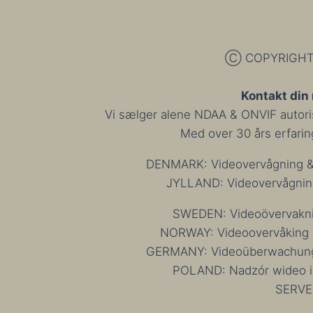
ULOVLIG,
CLOUD
SERVICES
Ⓒ COPYRIGHT 1
DER
BENYTTER
DETTE
Kontakt din
SKAL
Vi sælger alene NDAA & ONVIF autorise
OGSÅ
STOPPE
Med over 30 års erfaring 
DENMARK: Videovervågning & 
JYLLAND: Videovervågning
SWEDEN: Videoövervakning
NORWAY: Videoovervåking og
GERMANY: Videoüberwachung u
POLAND: Nadzór wideo i 
SERVE