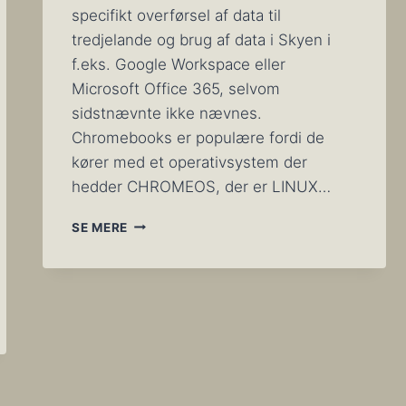
specifikt overførsel af data til
tredjelande og brug af data i Skyen i
f.eks. Google Workspace eller
Microsoft Office 365, selvom
sidstnævnte ikke nævnes.
Chromebooks er populære fordi de
kører med et operativsystem der
hedder CHROMEOS, der er LINUX…
FORBUD
SE MERE
MOD
TRANSPORT
AF
DATA
TIL
TREDJELANDE
OG
MOD
GOOGLE