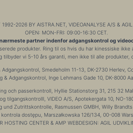
PRODUKTER
992-2026 BY AISTRA.NET, VIDEOANALYSE A/S & AGIL
OPEN: MON-FRI: 09:00-16:30 CET.
 nærmeste partner indenfor adgangskontrol og video
rede produkter. Ring til os hvis du har kinessiske ikke a
tilbyder vi 5-10 års garanti, men ikke til alle produkter,
Adgangskontrol, Smedeholm 11-13, DK-2730 Herlev, Co
 & Adgangskontrol, Inge Lehmans Gade 10, DK-8000 Aar
 och passerkontroll, Hyllie Stationstorg 31, 215 32 M
 tilgangskontrolll, VIDEO A/S, Apotekergata 10, NO-18
nd Zutrittskontrolle, Rasmussen GMBH, Willy Brandt
kontrola dostępu, Marszałkowska 126/134, 00-008 Wars
R HOSTING CENTER & AMP WEBDESIGN: AGIL UDVIKLI