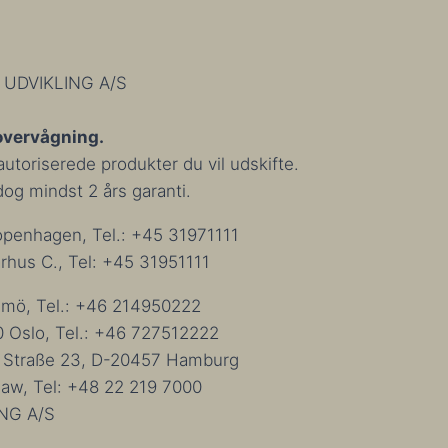
 UDVIKLING A/S
overvågning.
utoriserede produkter du vil udskifte.
 dog mindst 2 års garanti.
penhagen, Tel.: +45 31971111
hus C., Tel: +45 31951111
almö, Tel.: +46 214950222
0 Oslo, Tel.: +46 727512222
s Straße 23, D-20457 Hamburg
aw, Tel: +48 22 219 7000
NG A/S