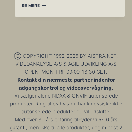
SERVER
SE MERE
HOSTING
CENTER
OG
DIREKTE
ADGANG
TIL
BL.A.
AMAZON,
Ⓒ COPYRIGHT 1992-2026 BY AISTRA.NET,
AZURE
VIDEOANALYSE A/S & AGIL UDVIKLING A/S
&
OPEN: MON-FRI: 09:00-16:30 CET.
GOOGLE
UDENOM
Kontakt din nærmeste partner indenfor
INTERNETTET
adgangskontrol og videoovervågning.
Vi sælger alene NDAA & ONVIF autoriserede
produkter. Ring til os hvis du har kinessiske ikke
autoriserede produkter du vil udskifte.
Med over 30 års erfaring tilbyder vi 5-10 års
garanti, men ikke til alle produkter, dog mindst 2