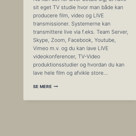
sit eget TV studie hvor man både kan
producere film, video og LIVE
transmissioner. Systemerne kan
transmittere live via f.eks. Team Server,
Skype, Zoom, Facebook, Youtube,
Vimeo m.v. og du kan lave LIVE
videokonferencer, TV-Video
produktionsstudier og hvordan du kan
lave hele film og afvikle store…
VIDEOPRODUKTION
SE MERE
TIL
PROFESSIONELLE
MEN
OGSÅ
TIL
VIRKSOMHEDER
OG
HELT