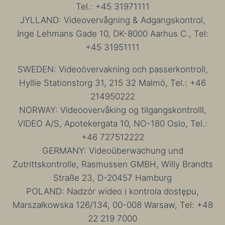
Tel.: +45 31971111
JYLLAND: Videovervågning & Adgangskontrol,
Inge Lehmans Gade 10, DK-8000 Aarhus C., Tel:
+45 31951111
SWEDEN: Videoövervakning och passerkontroll,
Hyllie Stationstorg 31, 215 32 Malmö, Tel.: +46
214950222
NORWAY: Videoovervåking og tilgangskontrolll,
VIDEO A/S, Apotekergata 10, NO-180 Oslo, Tel.:
+46 727512222
GERMANY: Videoüberwachung und
Zutrittskontrolle, Rasmussen GMBH, Willy Brandts
Straße 23, D-20457 Hamburg
POLAND: Nadzór wideo i kontrola dostępu,
Marszałkowska 126/134, 00-008 Warsaw, Tel: +48
22 219 7000