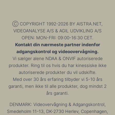
PÅ
TVÆRS
AF
CAMPUSOMRÅDER
PÅ
Ⓒ COPYRIGHT 1992-2026 BY AISTRA.NET,
VIDEREGÅENDE
VIDEOANALYSE A/S & AGIL UDVIKLING A/S
UDDANNELSER
OPEN: MON-FRI: 09:00-16:30 CET.
Kontakt din nærmeste partner indenfor
adgangskontrol og videoovervågning.
Vi sælger alene NDAA & ONVIF autoriserede
produkter. Ring til os hvis du har kinessiske ikke
autoriserede produkter du vil udskifte.
Med over 30 års erfaring tilbyder vi 5-10 års
garanti, men ikke til alle produkter, dog mindst 2
års garanti.
DENMARK: Videovervågning & Adgangskontrol,
Smedeholm 11-13, DK-2730 Herlev, Copenhagen,