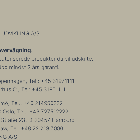
 UDVIKLING A/S
overvågning.
utoriserede produkter du vil udskifte.
 dog mindst 2 års garanti.
penhagen, Tel.: +45 31971111
hus C., Tel: +45 31951111
almö, Tel.: +46 214950222
0 Oslo, Tel.: +46 727512222
s Straße 23, D-20457 Hamburg
aw, Tel: +48 22 219 7000
NG A/S