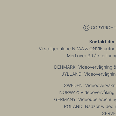
SERIENS
OPEN
PLATFORM
NDAA
KAMERALINJE
Ⓒ COPYRIGHT 1
Kontakt din
Vi sælger alene NDAA & ONVIF autorise
Med over 30 års erfaring 
DENMARK: Videovervågning & 
JYLLAND: Videovervågning
SWEDEN: Videoövervakning
NORWAY: Videoovervåking og
GERMANY: Videoüberwachung u
POLAND: Nadzór wideo i 
SERVE