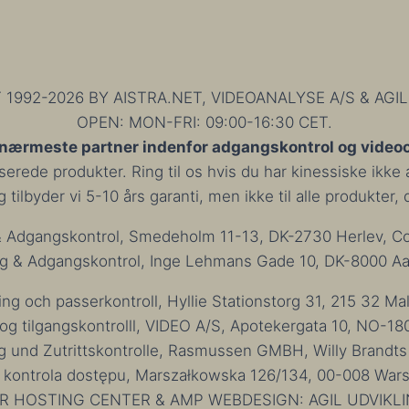
992-2026 BY AISTRA.NET, VIDEOANALYSE A/S & AGIL
OPEN: MON-FRI: 09:00-16:30 CET.
 nærmeste partner indenfor adgangskontrol og video
rede produkter. Ring til os hvis du har kinessiske ikke a
tilbyder vi 5-10 års garanti, men ikke til alle produkter,
Adgangskontrol, Smedeholm 11-13, DK-2730 Herlev, Co
 & Adgangskontrol, Inge Lehmans Gade 10, DK-8000 Aar
 och passerkontroll, Hyllie Stationstorg 31, 215 32 M
 tilgangskontrolll, VIDEO A/S, Apotekergata 10, NO-18
nd Zutrittskontrolle, Rasmussen GMBH, Willy Brandt
kontrola dostępu, Marszałkowska 126/134, 00-008 Wars
R HOSTING CENTER & AMP WEBDESIGN: AGIL UDVIKLI