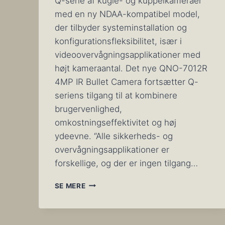
Q-serie af kugle- og kuppelkameraer
med en ny NDAA-kompatibel model,
der tilbyder systeminstallation og
konfigurationsfleksibilitet, især i
videoovervågningsapplikationer med
højt kameraantal. Det nye QNO-7012R
4MP IR Bullet Camera fortsætter Q-
seriens tilgang til at kombinere
brugervenlighed,
omkostningseffektivitet og høj
ydeevne. “Alle sikkerheds- og
overvågningsapplikationer er
forskellige, og der er ingen tilgang…
HANWHA
SE MERE
TECHWIN
UDVIDER
Q-