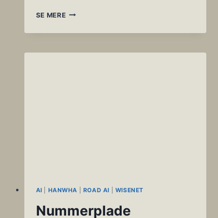
MILESTONE
SE MERE
SYSTEMS
INTRODUCERER
DEN
NYE
XPROTECT
INCIDENT
MANAGER
AI
|
HANWHA
|
ROAD AI
|
WISENET
Nummerplade