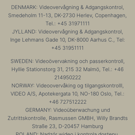
DENMARK: Videovervågning & Adgangskontrol,
Smedeholm 11-13, DK-2730 Herlev, Copenhagen,
Tel.: +45 31971111
JYLLAND: Videovervågning & Adgangskontrol,
Inge Lehmans Gade 10, DK-8000 Aarhus C., Tel:
+45 31951111
SWEDEN: Videoövervakning och passerkontroll,
Hyllie Stationstorg 31, 215 32 Malmö, Tel.: +46
214950222
NORWAY: Videoovervåking og tilgangskontrolll,
VIDEO A/S, Apotekergata 10, NO-180 Oslo, Tel.:
+46 727512222
GERMANY: Videoüberwachung und
Zutrittskontrolle, Rasmussen GMBH, Willy Brandts
Straße 23, D-20457 Hamburg
POLAND: Nadzór wideo i kontrola dostępu,