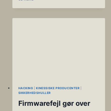
HIKVISION
KAMERAER
OG
VMS
/
NVR
INDGÅR
I
DDOS
BOTNET
SVÆRME
HACKING
|
KINESSISKE PRODUCENTER
|
SIKKERHEDSHULLER
Firmwarefejl gør over