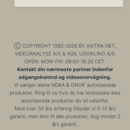
GØR
OVER
100
LENOVO
MODELLER
USIKRE
PÅ
MILLIONER
Ⓒ COPYRIGHT 1992-2026 BY AISTRA.NET,
AF
VIDEOANALYSE A/S & AGIL UDVIKLING A/S
COMPUTERE
OPEN: MON-FRI: 09:00-16:30 CET.
Kontakt din nærmeste partner indenfor
adgangskontrol og videoovervågning.
Vi sælger alene NDAA & ONVIF autoriserede
produkter. Ring til os hvis du har kinessiske ikke
autoriserede produkter du vil udskifte.
Med over 30 års erfaring tilbyder vi 5-10 års
garanti, men ikke til alle produkter, dog mindst 2
års garanti.