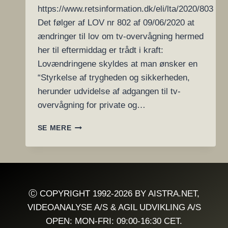
https://www.retsinformation.dk/eli/lta/2020/803
Det følger af LOV nr 802 af 09/06/2020 at
ændringer til lov om tv-overvågning hermed
her til eftermiddag er trådt i kraft:
Lovændringene skyldes at man ønsker en
“Styrkelse af trygheden og sikkerheden,
herunder udvidelse af adgangen til tv-
overvågning for private og…
LOV
SE MERE
NR
802
AF
09/06/2020
ER
SKÆRPELSER
Ⓒ COPYRIGHT 1992-2026 BY AISTRA.NET,
AF
VIDEOANALYSE A/S & AGIL UDVIKLING A/S
DEN
OPEN: MON-FRI: 09:00-16:30 CET.
NUGÆLDENDE