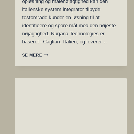
opløsning og målenøjagtighed kan den
italienske system integrator tilbyde
testområde kunder en løsning til at
identificere og spore mål med den højeste
nøjagtighed. Nurjana Technologies er
baseret i Cagliari, Italien, og leverer…
FLIR
SE MERE
HØJHASTIGHEDS-
KAMERA
MED
OPTISK
SPORINGSSYSTEM
FORBEDRER
MÅLSYNLIGHEDEN
I
LANGTRÆKKENDE
SPORINGSAPPLIKATIONER