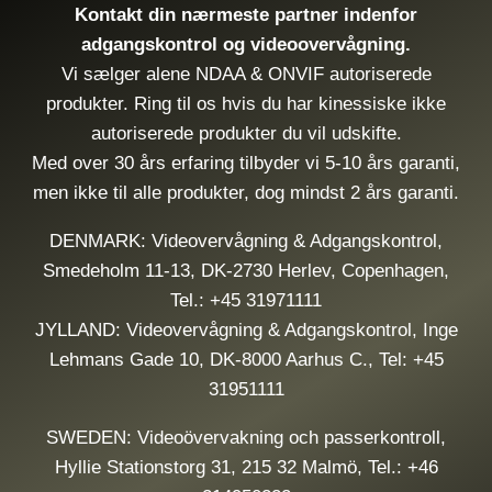
LOV
Kontakt din nærmeste partner indenfor
OM
adgangskontrol og videoovervågning.
TV-
Vi sælger alene NDAA & ONVIF autoriserede
OG
produkter. Ring til os hvis du har kinessiske ikke
VIDEOOVERVÅGNING
autoriserede produkter du vil udskifte.
Med over 30 års erfaring tilbyder vi 5-10 års garanti,
men ikke til alle produkter, dog mindst 2 års garanti.
DENMARK: Videovervågning & Adgangskontrol,
Smedeholm 11-13, DK-2730 Herlev, Copenhagen,
Tel.: +45 31971111
JYLLAND: Videovervågning & Adgangskontrol, Inge
Lehmans Gade 10, DK-8000 Aarhus C., Tel: +45
31951111
SWEDEN: Videoövervakning och passerkontroll,
Hyllie Stationstorg 31, 215 32 Malmö, Tel.: +46