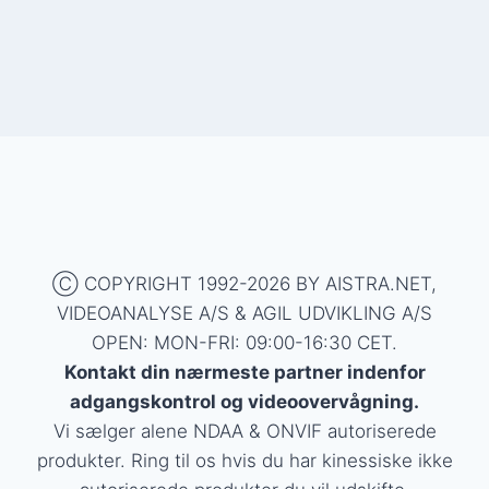
Ⓒ COPYRIGHT 1992-2026 BY AISTRA.NET,
Blackmagic Design nyheder
VIDEOANALYSE A/S & AGIL UDVIKLING A/S
MOBOTIX opnår EU’s første
Tandlæge Video (dentalvideo og
VIDEO A/S indgår samarbejde
AI & Deep learning dropper
Tensorflow-værktøj kan
OPEN: MON-FRI: 09:00-16:30 CET.
“CNPP-certificeret” en ny
educare brancheløsning)
med Agil Udvikling A/S
skyen
disponere selv med deep
Kontakt din nærmeste partner indenfor
produktcertificering for
learning
adgangskontrol og videoovervågning.
videokameraer
Vi sælger alene NDAA & ONVIF autoriserede
produkter. Ring til os hvis du har kinessiske ikke