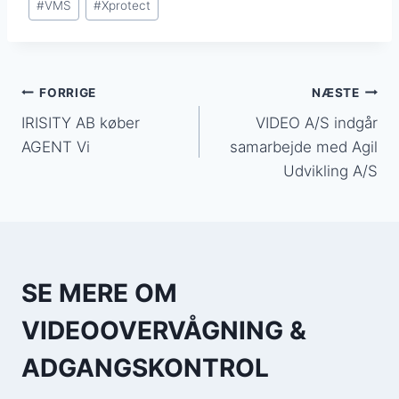
#
VMS
#
Xprotect
Indlægsnavigation
FORRIGE
NÆSTE
IRISITY AB køber
VIDEO A/S indgår
AGENT Vi
samarbejde med Agil
Udvikling A/S
SE MERE OM
VIDEOOVERVÅGNING &
ADGANGSKONTROL